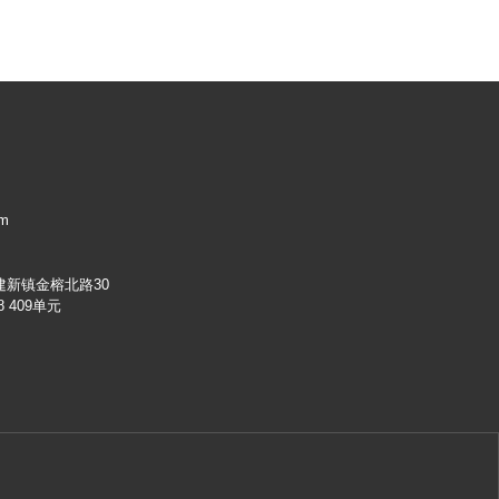
om
新镇金榕北路30
 409单元